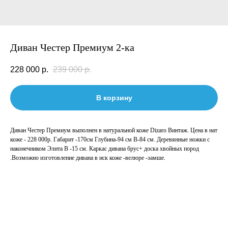
Диван Честер Премиум 2-ка
228 000
р.
239 000
р.
В корзину
Диван Честер Премиум выполнен в натуральной коже Dizaro Винтаж. Цена в нат
коже - 228 000р. Габарит -170см Глубина-94 см В-84 см. Деревянные ножки с
наконечником Элита В -15 см. Каркас дивана брус+ доска хвойных пород
.Возможно изготовление дивана в иск коже -велюре -замше.