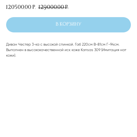
120500,00
129000,00
р.
р.
В корзину
Диван Честер 3-ка c высокой спинкой. Габ 220см В-81см Г-94см.
Выполнен в высококачественной иск коже Kansas 309 (Имитация нат
кожи).