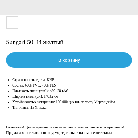
Sungari 50-34 желтый
В корзину
Страна производства: КНР
Состав: 60% PVC; 40% PES
Плотность ткани (г/м²): 480±20 г/м²
Ширина ткани (см): 140±2 см
Устойчивость к истиранию: 100 000 циклов по тесту Мартиндейла
Тип ткани: ПВХ-кожа
Внимание!
Цветопередача ткани на экране может отличаться от оригинала!
Предлагаем посетить наш шоурум, здесь выставлены все коллекции,