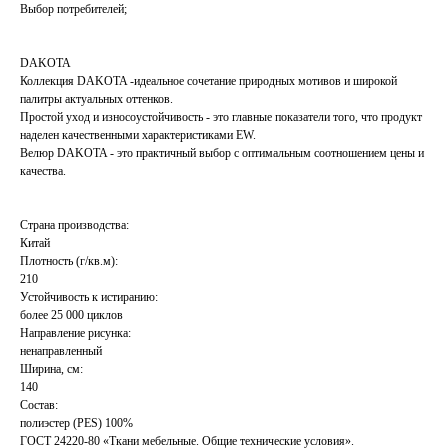
Выбор потребителей;
DAKOTA
Коллекция DAKOTA -идеальное сочетание природных мотивов и широкой
палитры актуальных оттенков.
Простой уход и износоустойчивость - это главные показатели того, что продукт
наделен качественными характеристиками EW.
Велюр DAKOTA - это практичный выбор с оптимальным соотношением цены и
качества.
Страна производства:
Китай
Плотность (г/кв.м):
210
Устойчивость к истиранию:
более 25 000 циклов
Направление рисунка:
ненаправленный
Ширина, см:
140
Состав:
полиэстер (PES) 100%
ГОСТ 24220-80 «Ткани мебельные. Общие технические условия».