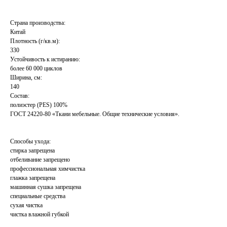
Страна производства:
Китай
Плотность (г/кв.м):
330
Устойчивость к истиранию:
более 60 000 циклов
Ширина, см:
140
Состав:
полиэстер (PES) 100%
ГОСТ 24220-80 «Ткани мебельные. Общие технические условия».
Способы ухода:
стирка запрещена
отбеливание запрещено
профессиональная химчистка
глажка запрещена
машинная сушка запрещена
специальные средства
сухая чистка
чистка влажной губкой