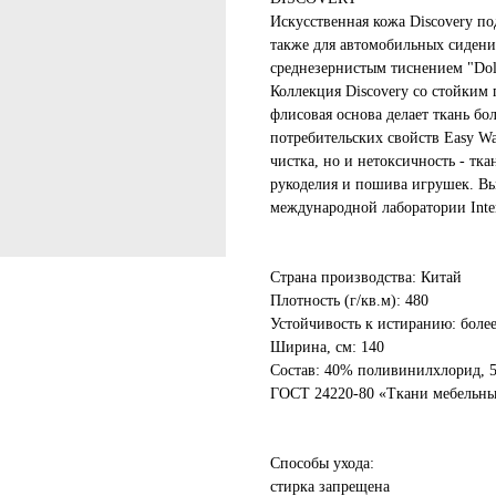
Искусственная кожа Discovery по
также для автомобильных сидени
среднезернистым тиснением "Dol
Коллекция Discovery со стойким
флисовая основа делает ткань бо
потребительских свойств Easy Wa
чистка, но и нетоксичность - тка
рукоделия и пошива игрушек. Вы
международной лаборатории Inter
Страна производства: Китай
Плотность (г/кв.м): 480
Устойчивость к истиранию: боле
Ширина, см: 140
Состав: 40% поливинилхлорид, 
ГОСТ 24220-80 «Ткани мебельны
Способы ухода:
стирка запрещена