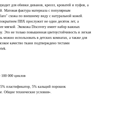
дходит для обивки диванов, кресел, кроватей и пуфов, а
й. Матовая фактура материала с популярным
laro" схожа по внешнему виду с натуральной кожей.
 покрытием ПВХ прослужит не один десяток лет, а
лее мягкой. Экокожа Discovery имеет набор важных
y. Это не только повышенная цветоустойчивость и легкая
нь можно использовать в детских комнатах, а также для
сокое качество ткани подтверждено тестами
tek.
е 100 000 циклов
55% пластификатор, 5% кальций порошок
е. Общие технические условия».