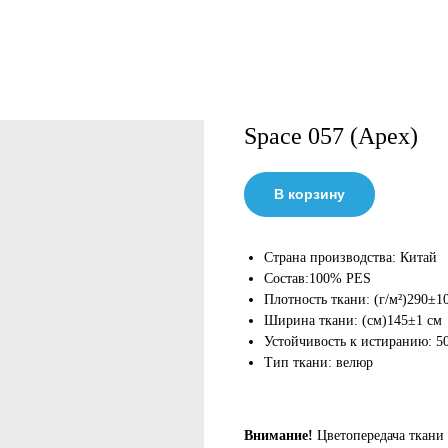
Space 057 (Apex)
В корзину
Страна производства: Китай
Состав:100% PES
Плотность ткани: (г/м²)290±10
Ширина ткани: (см)145±1 см
Устойчивость к истиранию: 5
Тип ткани: велюр
Внимание!
Цветопередача ткани 