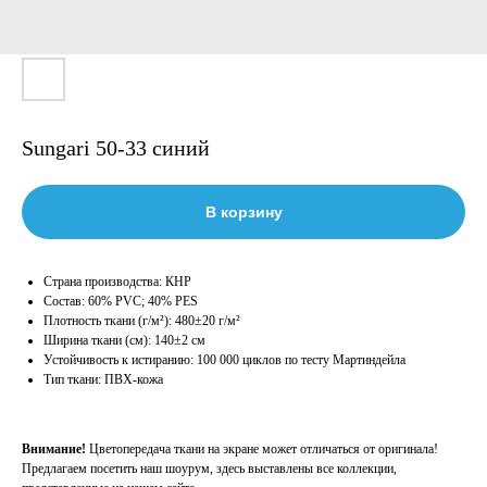
Sungari 50-33 синий
В корзину
Страна производства: КНР
Состав: 60% PVC; 40% PES
Плотность ткани (г/м²): 480±20 г/м²
Ширина ткани (см): 140±2 см
Устойчивость к истиранию: 100 000 циклов по тесту Мартиндейла
Тип ткани: ПВХ-кожа
Внимание!
Цветопередача ткани на экране может отличаться от оригинала!
Предлагаем посетить наш шоурум, здесь выставлены все коллекции,