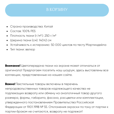
В корзину
Страна производства: Китай
Состав: 100% PES
Плотность ткани (г/м²:): 250 г/м²
Ширина ткани (см): 140±2 см
Устойчивость к истиранию: 50 000 циклов по тесту Мартиндейла
Тип ткани: велюр
Внимание!
Цветопередача ткани на экране может отличаться от
оригинала! Предлагаем посетить наш шоурум, здесь выставлены все
коллекции, представленные на нашем сайте.
Важно!
Текстильные товары включены в перечень
непродовольственных товаров надлежащего качества не
подлежащих возврату или обмену на аналогичный товар другого
размера, формы, габарита, фасона, расцветки или комплектации,
утвержденного постановлением Правительства Российской
Федерации от 19.01.1998 № 55. Отклонения окраски по тону от партии к
партии браком не считаются, возврату не подлежат!