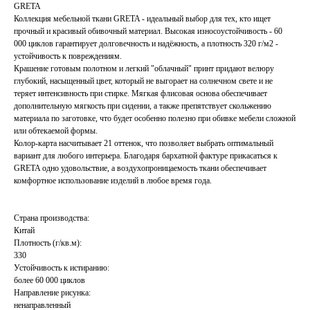
GRETA
Коллекция мебельной ткани GRETA - идеальный выбор для тех, кто ищет
прочный и красивый обивочный материал. Высокая износоустойчивость - 60
000 циклов гарантирует долговечность и надёжность, а плотность 320 г/м2 -
устойчивость к повреждениям.
Крашение готовым полотном и легкий "облачный" принт придают велюру
глубокий, насыщенный цвет, который не выгорает на солнечном свете и не
теряет интенсивность при стирке. Мягкая флисовая основа обеспечивает
дополнительную мягкость при сидении, а также препятствует скольжению
материала по заготовке, что будет особенно полезно при обивке мебели сложной
или обтекаемой формы.
Колор-карта насчитывает 21 оттенок, что позволяет выбрать оптимальный
вариант для любого интерьера. Благодаря бархатной фактуре прикасаться к
GRETA одно удовольствие, а воздухопроницаемость ткани обеспечивает
комфортное использование изделий в любое время года.
Страна производства:
Китай
Плотность (г/кв.м):
330
Устойчивость к истиранию:
более 60 000 циклов
Направление рисунка:
ненаправленный