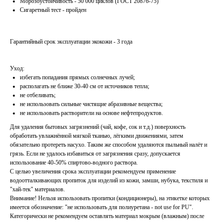
Морозоустойчивость - 50 000 циклов (ГОСТ 20876-75)
Сигаретный тест - пройден
Гарантийный срок эксплуатации экокожи - 3 года
Уход:
избегать попадания прямых солнечных лучей;
располагать не ближе 30-40 см от источников тепла;
не отбеливать;
не использовать сильные чистящие абразивные вещества;
не использовать растворители на основе нефтепродуктов.
Для удаления бытовых загрязнений (чай, кофе, сок и т.д.) поверхность
обработать увлажнённой мягкой тканью, лёгкими движениями, затем
обязательно протереть насухо. Таким же способом удаляются пыльный налёт и
грязь. Если не удалось избавиться от загрязнения сразу, допускается
использование 40-50% спиртово-водного раствора.
С целью увеличения срока эксплуатации рекомендуем применение
водоотталкивающих пропиток для изделий из кожи, замши, нубука, текстиля и
"хай-тек" материалов.
Внимание! Нельзя использовать пропитки (кондиционеры), на этикетке которых
имеется обозначение: "не использовать для полиуретана - not use for PU".
Категорически не рекомендуем оставлять материал мокрым (влажным) после