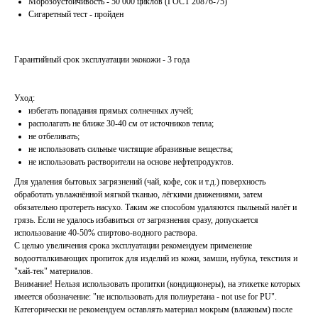
Морозоустойчивость - 50 000 циклов (ГОСТ 20876-75)
Сигаретный тест - пройден
Гарантийный срок эксплуатации экокожи - 3 года
Уход:
избегать попадания прямых солнечных лучей;
располагать не ближе 30-40 см от источников тепла;
не отбеливать;
не использовать сильные чистящие абразивные вещества;
не использовать растворители на основе нефтепродуктов.
Для удаления бытовых загрязнений (чай, кофе, сок и т.д.) поверхность
обработать увлажнённой мягкой тканью, лёгкими движениями, затем
обязательно протереть насухо. Таким же способом удаляются пыльный налёт и
грязь. Если не удалось избавиться от загрязнения сразу, допускается
использование 40-50% спиртово-водного раствора.
С целью увеличения срока эксплуатации рекомендуем применение
водоотталкивающих пропиток для изделий из кожи, замши, нубука, текстиля и
"хай-тек" материалов.
Внимание! Нельзя использовать пропитки (кондиционеры), на этикетке которых
имеется обозначение: "не использовать для полиуретана - not use for PU".
Категорически не рекомендуем оставлять материал мокрым (влажным) после