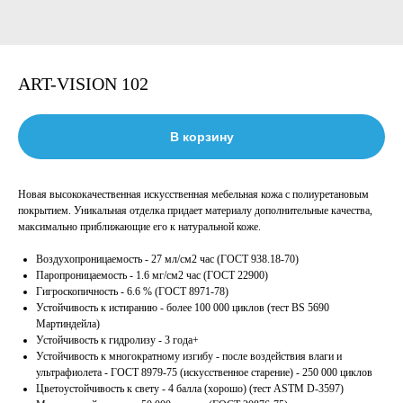
ART-VISION 102
В корзину
Новая высококачественная искусственная мебельная кожа с полиуретановым
покрытием. Уникальная отделка придает материалу дополнительные качества,
максимально приближающие его к натуральной коже.
Воздухопроницаемость - 27 мл/см2 час (ГОСТ 938.18-70)
Паропроницаемость - 1.6 мг/см2 час (ГОСТ 22900)
Гигроскопичность - 6.6 % (ГОСТ 8971-78)
Устойчивость к истиранию - более 100 000 циклов (тест BS 5690
Мартиндейла)
Устойчивость к гидролизу - 3 года+
Устойчивость к многократному изгибу - после воздействия влаги и
ультрафиолета - ГОСТ 8979-75 (искусственное старение) - 250 000 циклов
Цветоустойчивость к свету - 4 балла (хорошо) (тест ASTM D-3597)