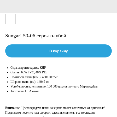
Sungari 50-06 серо-голубой
В корзину
Страна производства: КНР
Состав: 60% PVC; 40% PES
Плотность ткани (г/м²): 480±20 г/м²
Ширина ткани (см): 140±2 см
Устойчивость к истиранию: 100 000 циклов по тесту Мартиндейла
Тип ткани: ПВХ-кожа
Внимание!
Цветопередача ткани на экране может отличаться от оригинала!
Предлагаем посетить наш шоурум, здесь выставлены все коллекции,