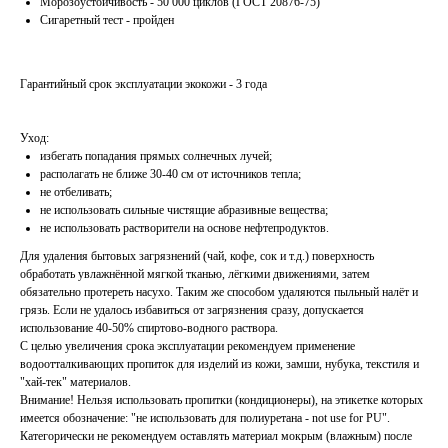
Морозоустойчивость - 50 000 циклов (ГОСТ 20876-75)
Сигаретный тест - пройден
Гарантийный срок эксплуатации экокожи - 3 года
Уход:
избегать попадания прямых солнечных лучей;
располагать не ближе 30-40 см от источников тепла;
не отбеливать;
не использовать сильные чистящие абразивные вещества;
не использовать растворители на основе нефтепродуктов.
Для удаления бытовых загрязнений (чай, кофе, сок и т.д.) поверхность
обработать увлажнённой мягкой тканью, лёгкими движениями, затем
обязательно протереть насухо. Таким же способом удаляются пыльный налёт и
грязь. Если не удалось избавиться от загрязнения сразу, допускается
использование 40-50% спиртово-водного раствора.
С целью увеличения срока эксплуатации рекомендуем применение
водоотталкивающих пропиток для изделий из кожи, замши, нубука, текстиля и
"хай-тек" материалов.
Внимание! Нельзя использовать пропитки (кондиционеры), на этикетке которых
имеется обозначение: "не использовать для полиуретана - not use for PU".
Категорически не рекомендуем оставлять материал мокрым (влажным) после