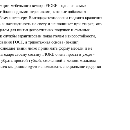
екции мебельного велюра FIORE - одна из самых
, с благородными переливами, которые добавляют
бому интерьеру. Благодаря технологии гладкого крашения
ь и насыщенность на свету и не полиняет при стирке, что
датом для шитья декоративных подушек и съемных
ок службы гарантирован показателем износостойкости,
ования ГОСТ, а трикотажная основа (бэкинг)
позволяет ткани легко принимать форму мебели и не
агодаря своему составу FIORE очень проста в уходе -
убрать простой губкой, смоченной в легком мыльном
чаев мы рекомендуем использовать специальное средство