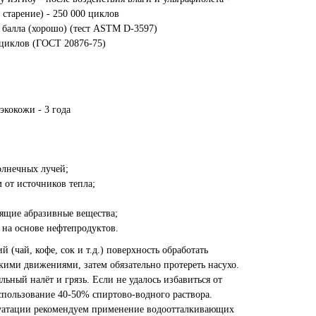
старение) - 250 000 циклов
4 балла (хорошо) (тест ASTM D-3597)
 циклов (ГОСТ 20876-75)
экокожи - 3 года
олнечных лучей;
м от источников тепла;
тящие абразивные вещества;
 на основе нефтепродуктов.
 (чай, кофе, сок и т.д.) поверхность обработать
кими движениями, затем обязательно протереть насухо.
ьный налёт и грязь. Если не удалось избавиться от
использование 40-50% спиртово-водного раствора.
луатации рекомендуем применение водоотталкивающих