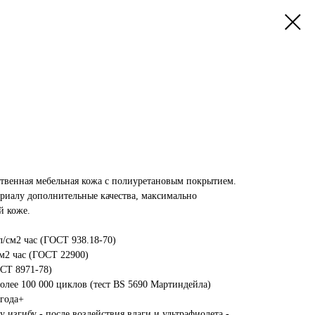
ственная мебельная кожа с полиуретановым покрытием.
ериалу дополнительные качества, максимально
й коже.
л/см2 час (ГОСТ 938.18-70)
см2 час (ГОСТ 22900)
ОСТ 8971-78)
олее 100 000 циклов (тест BS 5690 Мартиндейла)
 года+
 изгибу - после воздействия влаги и ультрафиолета -